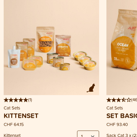
(
1
)
(
4
Cat Sets
Cat Sets
KITTENSET
SET BASI
CHF 64.15
CHF 93.40
Kittenset
Sack Cat 3 x (2