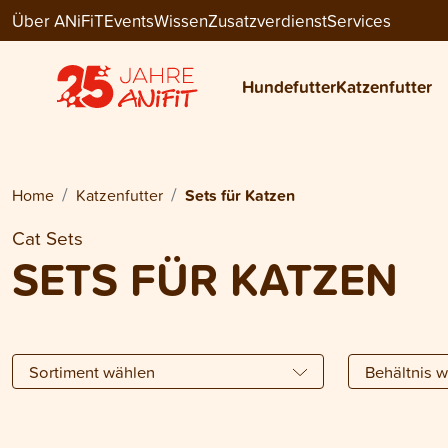
Über ANiFiT
Events
Wissen
Zusatzverdienst
Services
Hundefutter
Katzenfutter
Home
Katzenfutter
Sets für Katzen
Cat Sets
SETS FÜR KATZEN
Sortiment wählen
Behältnis 