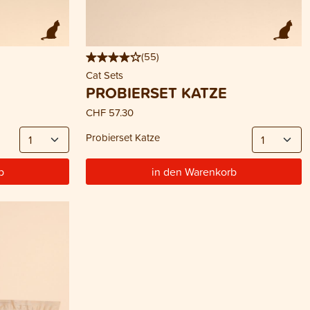
(
55
)
Cat Sets
PROBIERSET KATZE
CHF 57.30
Probierset Katze
b
in den Warenkorb