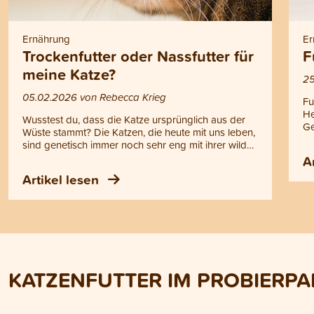
Ernährung
Er
Trockenfutter oder Nassfutter für
F
meine Katze?
25
05.02.2026 von Rebecca Krieg
Fu
He
Wusstest du, dass die Katze ursprünglich aus der
Ge
Wüste stammt? Die Katzen, die heute mit uns leben,
Ge
sind genetisch immer noch sehr eng mit ihrer wilden
ei
Vorfahrin, der Felbkatze (Felis silvestris lybica),
A
ha
verwandt. Dieses Wissen hilft, die
Artikel lesen
Fu
Ernährungsbedürfnisse deines Stubentigers besser
Ab
zu verstehen und zu entscheiden, ob Trockenfutter
gl
oder Nassfutter für deine Katze geeigneter ist. In
du
diesem Blogartikel erfährst du, worauf es bei der
un
artgerechten Fütterung deiner Katze ankommt und
de
welche Futterform ihren natürlichen Bedürfnissen
am nächsten kommt.
KATZENFUTTER IM PROBIERPA