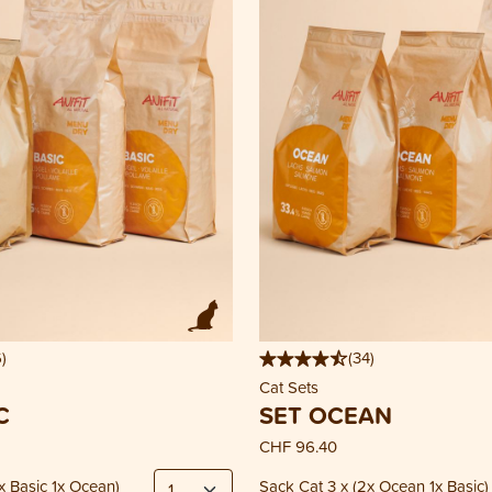
6
)
(
34
)
Cat Sets
C
SET OCEAN
CHF 96.40
x Basic 1x Ocean)
Sack Cat 3 x (2x Ocean 1x Basic)